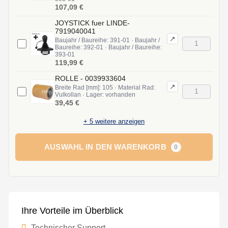
107,09 €
JOYSTICK fuer LINDE-
7919040041
↗
Baujahr / Baureihe: 391-01 · Baujahr /
Baureihe: 392-01 · Baujahr / Baureihe:
393-01
119,99 €
ROLLE - 0039933604
↗
Breite Rad [mm]: 105 · Material Rad:
Vulkollan · Lager: vorhanden
39,45 €
+
5
weitere anzeigen
AUSWAHL IN DEN WARENKORB
0
Ihre Vorteile im Überblick
Technischer Support