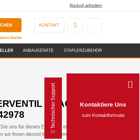
Rückruf anfordern
UCHEN
KONTAKT
ummern-Suche
ELLER
ANBAUGERÄTE
STAPLERZUBEHÖR
Technischer Support
RVENTIL 3-FACH -
Kontaktiere Uns
42978
zum Kontaktformular
Sie uns für dieses Ersatzteil eine Anfrage
n wir Ihnen derzeit kein automatisiertes Angebot für dieses