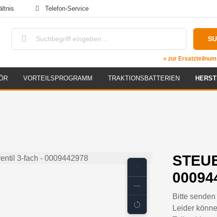
ltnis
Telefon-Service
S
» zur Ersatzteiln
ÖR
VORTEILSPROGRAMM
TRAKTIONSBATTERIEN
HERST
STEUE
00094
Bitte senden 
Leider könne