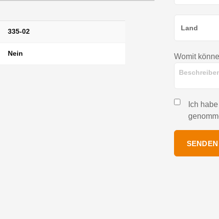
335-02
Nein
Womit können
Ich habe
genomm
SENDEN