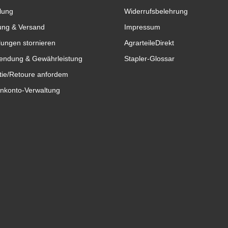
lung
Widerrufsbelehrung
ung & Versand
Impressum
lungen stornieren
AgrarteileDirekt
endung & Gewährleistung
Stapler-Glossar
tie/Retoure anfordem
nkonto-Verwaltung