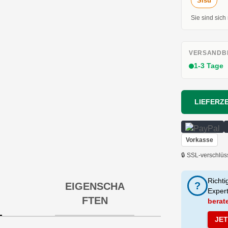
Sisu
Sie sind sich
VERSANDBE
1-3 Tage
LIEFERZE
Vorkasse
🔒 SSL-verschlüs
Richti
?
EIGENSCHA
Exper
FTEN
berat
JE