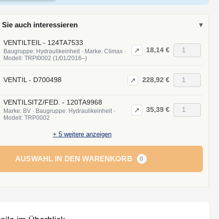
 Sie auch interessieren
▾
VENTILTEIL - 124TA7533
18,14 €
↗
Baugruppe: Hydraulikeinheit · Marke: Climax ·
Modell: TRPI0002 (1/01/2016–)
228,92 €
VENTIL - D700498
↗
VENTILSITZ/FED. - 120TA9968
35,39 €
↗
Marke: BV · Baugruppe: Hydraulikeinheit ·
Modell: TRP0002
+
5
weitere anzeigen
AUSWAHL IN DEN WARENKORB
0