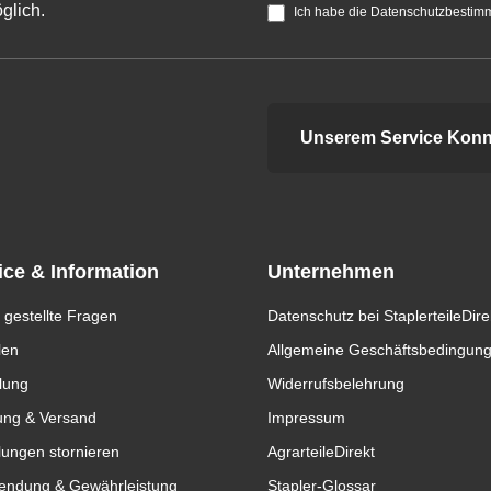
glich.
Ich habe die Datenschutzbestim
Unserem Service Konn
ice & Information
Unternehmen
 gestellte Fragen
Datenschutz bei StaplerteileDire
len
Allgemeine Geschäftsbedingun
lung
Widerrufsbelehrung
ung & Versand
Impressum
lungen stornieren
AgrarteileDirekt
endung & Gewährleistung
Stapler-Glossar