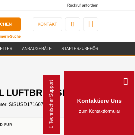
Rückruf anfordern
UCHEN
KONTAKT
ummern-Suche
ELLER
ANBAUGERÄTE
STAPLERZUBEHÖR
Technischer Support
L LUFTBREMSE - 1716070091
Kontaktiere Uns
mer:
SISUSD1716070091
zum Kontaktformular
D FÜR