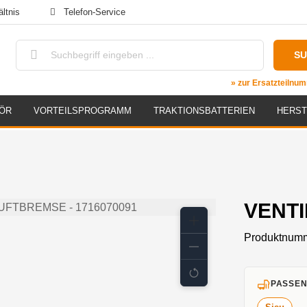
ltnis
Telefon-Service
S
» zur Ersatzteiln
ÖR
VORTEILSPROGRAMM
TRAKTIONSBATTERIEN
HERST
VENTI
Produktnum
PASSEN