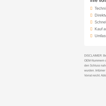
Ihre Vor
Techni
Direktv
Schnel
Kauf a
Umfass
DISCLAIMER: Bei 
OEM-Nummern die
den Schluss nahe
wurden. Irrtüme
Vorrat reicht. Abb