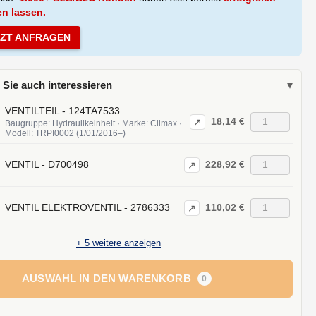
en lassen.
TZT ANFRAGEN
 Sie auch interessieren
▾
VENTILTEIL - 124TA7533
18,14 €
↗
Baugruppe: Hydraulikeinheit · Marke: Climax ·
Modell: TRPI0002 (1/01/2016–)
228,92 €
VENTIL - D700498
↗
110,02 €
VENTIL ELEKTROVENTIL - 2786333
↗
+
5
weitere anzeigen
AUSWAHL IN DEN WARENKORB
0