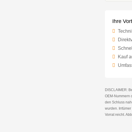
Ihre Vor
Techni
Direktv
Schnel
Kauf a
Umfass
DISCLAIMER: Bei 
OEM-Nummern die
den Schluss nahe
wurden. Irrtüme
Vorrat reicht. Abb