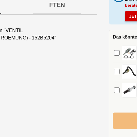
FTEN
berat
JE
en "VENTIL
Das könnte
ROEMUNG) - 152B5204"