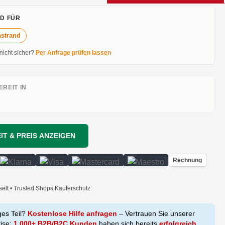
D FÜR
nstrand
 nicht sicher?
Per Anfrage prüfen lassen
REIT IN
IT & PREIS ANZEIGEN
Rechnung
selt • Trusted Shops Käuferschutz
ges Teil?
Kostenlose Hilfe anfragen
– Vertrauen Sie unserer
tise:
1.000+ B2B/B2C Kunden
haben sich bereits
erfolgreich