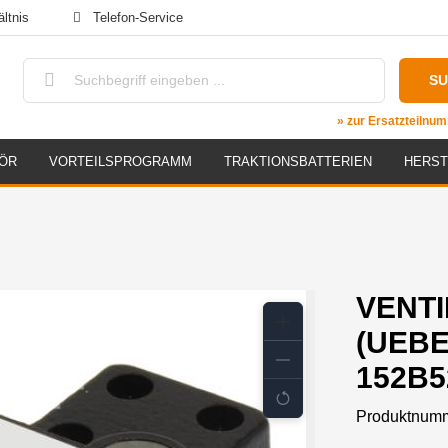
ltnis
Telefon-Service
S
» zur Ersatzteiln
ÖR
VORTEILSPROGRAMM
TRAKTIONSBATTERIEN
HERST
VENTI
(UEB
152B5
Produktnum