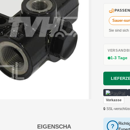
PASSEN
Sauer-su
Sie sind sich
VERSANDBE
1-3 Tage
LIEFERZE
Vorkasse
🔒 SSL-verschlüs
Richti
?
EIGENSCHA
Exper