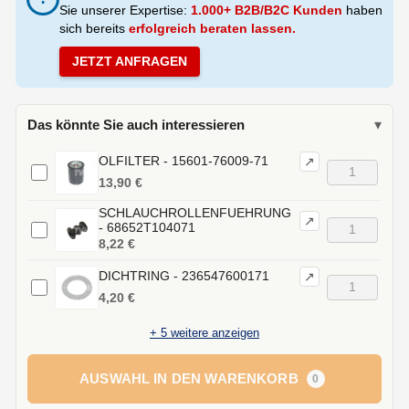
Sie unserer Expertise:
1.000+ B2B/B2C Kunden
haben
sich bereits
erfolgreich beraten lassen.
JETZT ANFRAGEN
Das könnte Sie auch interessieren
▾
OLFILTER - 15601-76009-71
↗
13,90 €
SCHLAUCHROLLENFUEHRUNG
↗
- 68652T104071
8,22 €
DICHTRING - 236547600171
↗
4,20 €
+
5
weitere anzeigen
AUSWAHL IN DEN WARENKORB
0