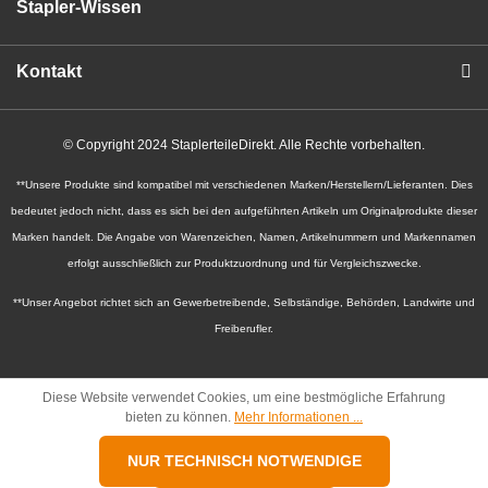
Stapler-Wissen
Kontakt
© Copyright 2024 StaplerteileDirekt. Alle Rechte vorbehalten.
**Unsere Produkte sind kompatibel mit verschiedenen Marken/Herstellern/Lieferanten. Dies
bedeutet jedoch nicht, dass es sich bei den aufgeführten Artikeln um Originalprodukte dieser
Marken handelt. Die Angabe von Warenzeichen, Namen, Artikelnummern und Markennamen
erfolgt ausschließlich zur Produktzuordnung und für Vergleichszwecke.
**Unser Angebot richtet sich an Gewerbetreibende, Selbständige, Behörden, Landwirte und
Freiberufler.
Diese Website verwendet Cookies, um eine bestmögliche Erfahrung
bieten zu können.
Mehr Informationen ...
NUR TECHNISCH NOTWENDIGE