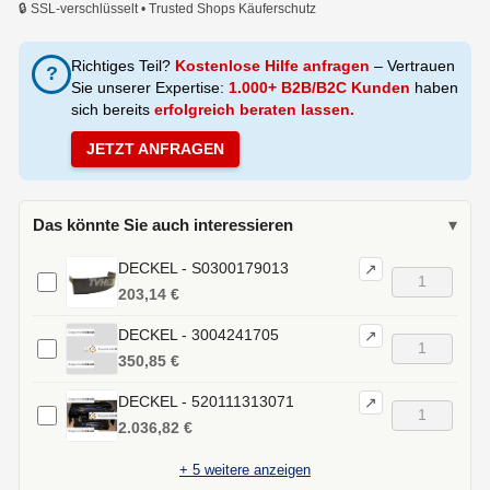
🔒 SSL-verschlüsselt • Trusted Shops Käuferschutz
Richtiges Teil?
Kostenlose Hilfe anfragen
– Vertrauen
?
Sie unserer Expertise:
1.000+ B2B/B2C Kunden
haben
sich bereits
erfolgreich beraten lassen.
JETZT ANFRAGEN
Das könnte Sie auch interessieren
▾
DECKEL - S0300179013
↗
203,14 €
DECKEL - 3004241705
↗
350,85 €
DECKEL - 520111313071
↗
2.036,82 €
+
5
weitere anzeigen