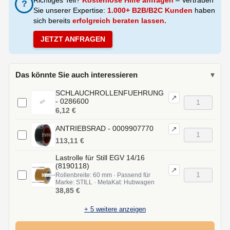
?
Sie unserer Expertise:
1.000+ B2B/B2C Kunden
haben
sich bereits
erfolgreich beraten lassen.
JETZT ANFRAGEN
Das könnte Sie auch interessieren
▾
SCHLAUCHROLLENFUEHRUNG
↗
- 0286600
6,12 €
ANTRIEBSRAD - 0009907770
↗
113,11 €
Lastrolle für Still EGV 14/16
(8190118)
↗
Rollenbreite: 60 mm · Passend für
Marke: STILL · MetaKat: Hubwagen
38,85 €
+
5
weitere anzeigen