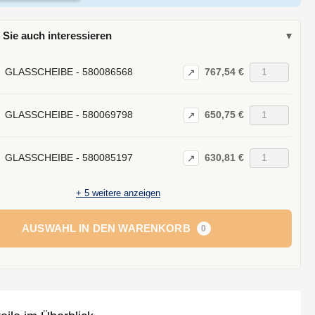
 Sie auch interessieren
▾
767,54 €
GLASSCHEIBE - 580086568
↗
650,75 €
GLASSCHEIBE - 580069798
↗
630,81 €
GLASSCHEIBE - 580085197
↗
+
5
weitere anzeigen
AUSWAHL IN DEN WARENKORB
0