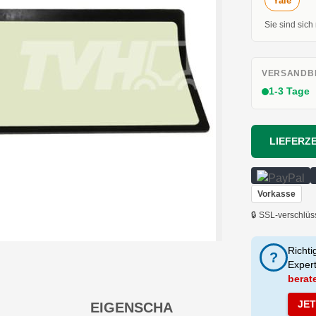
Yale
Sie sind sich
VERSANDBE
1-3 Tage
LIEFERZE
Vorkasse
🔒 SSL-verschlüs
Richti
?
Exper
berat
JE
EIGENSCHA