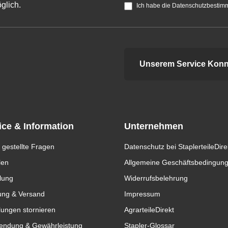
glich.
Ich habe die Datenschutzbestim
Unserem Service Konn
ice & Information
Unternehmen
 gestellte Fragen
Datenschutz bei StaplerteileDire
len
Allgemeine Geschäftsbedingun
lung
Widerrufsbelehrung
ung & Versand
Impressum
lungen stornieren
AgrarteileDirekt
endung & Gewährleistung
Stapler-Glossar