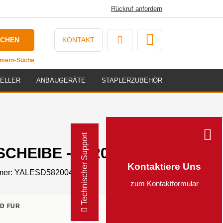
Rückruf anfordern
UCHEN
KONTAKT
ummern-Suche
ELLER
ANBAUGERÄTE
STAPLERZUBEHÖR
Technischer Support
CHEIBE - 582004283
Kontaktiere Uns
mer:
YALESD582004283
zum Kontaktformular
D FÜR