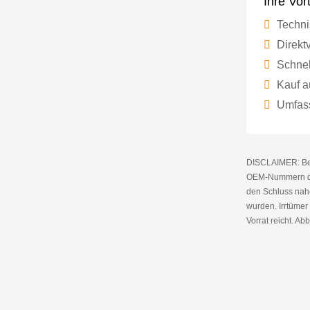
Ihre Vor
Techni
Direktv
Schnel
Kauf a
Umfass
DISCLAIMER: Bei 
OEM-Nummern die
den Schluss nahe
wurden. Irrtüme
Vorrat reicht. Abb