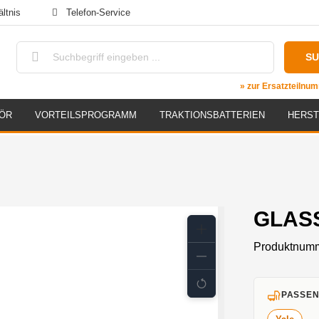
ltnis
Telefon-Service
S
» zur Ersatzteiln
ÖR
VORTEILSPROGRAMM
TRAKTIONSBATTERIEN
HERST
GLASS
Produktnum
PASSEN