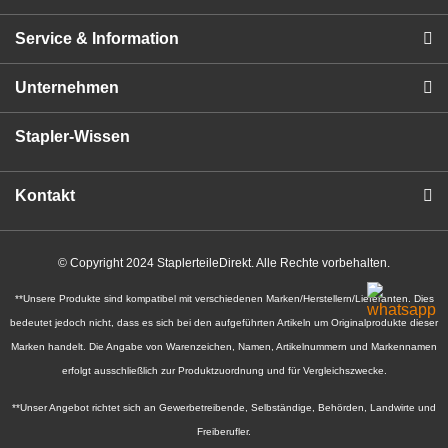
Service & Information
Unternehmen
Stapler-Wissen
Kontakt
© Copyright 2024 StaplerteileDirekt. Alle Rechte vorbehalten.
**Unsere Produkte sind kompatibel mit verschiedenen Marken/Herstellern/Lieferanten. Dies
bedeutet jedoch nicht, dass es sich bei den aufgeführten Artikeln um Originalprodukte dieser
Marken handelt. Die Angabe von Warenzeichen, Namen, Artikelnummern und Markennamen
erfolgt ausschließlich zur Produktzuordnung und für Vergleichszwecke.
**Unser Angebot richtet sich an Gewerbetreibende, Selbständige, Behörden, Landwirte und
Freiberufler.