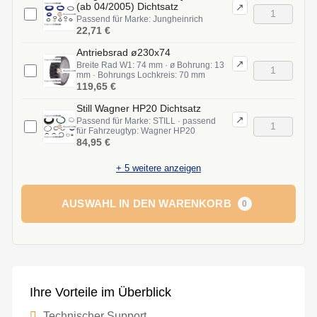
(ab 04/2005) Dichtsatz
↗
Passend für Marke: Jungheinrich
22,71 €
Antriebsrad ø230x74
↗
Breite Rad W1: 74 mm · ø Bohrung: 13
mm · Bohrungs Lochkreis: 70 mm
119,65 €
Still Wagner HP20 Dichtsatz
↗
Passend für Marke: STILL · passend
für Fahrzeugtyp: Wagner HP20
84,95 €
+
5
weitere anzeigen
AUSWAHL IN DEN WARENKORB
0
Ihre Vorteile im Überblick
Technischer Support