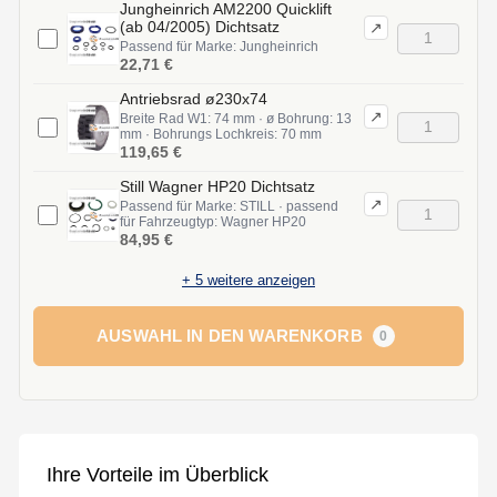
Jungheinrich AM2200 Quicklift
(ab 04/2005) Dichtsatz
↗
Passend für Marke: Jungheinrich
22,71 €
Antriebsrad ø230x74
↗
Breite Rad W1: 74 mm · ø Bohrung: 13
mm · Bohrungs Lochkreis: 70 mm
119,65 €
Still Wagner HP20 Dichtsatz
↗
Passend für Marke: STILL · passend
für Fahrzeugtyp: Wagner HP20
84,95 €
+
5
weitere anzeigen
AUSWAHL IN DEN WARENKORB
0
Ihre Vorteile im Überblick