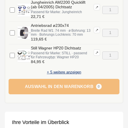
Jungheinrich AM2200 Quicklift
(ab 04/2005) Dichtsatz
↗
Passend für Marke: Jungheinrich
22,71 €
Antriebsrad ø230x74
↗
Breite Rad W1: 74 mm · ø Bohrung: 13
mm · Bohrungs Lochkreis: 70 mm
119,65 €
Still Wagner HP20 Dichtsatz
↗
Passend für Marke: STILL · passend
für Fahrzeugtyp: Wagner HP20
84,95 €
+
5
weitere anzeigen
AUSWAHL IN DEN WARENKORB
0
Ihre Vorteile im Überblick