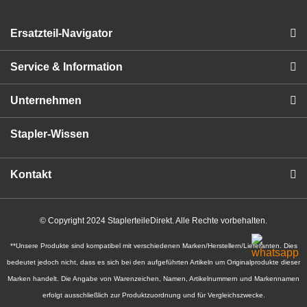
Ersatzteil-Navigator
Service & Information
Unternehmen
Stapler-Wissen
Kontakt
© Copyright 2024 StaplerteileDirekt. Alle Rechte vorbehalten.
**Unsere Produkte sind kompatibel mit verschiedenen Marken/Herstellern/Lieferanten. Dies
bedeutet jedoch nicht, dass es sich bei den aufgeführten Artikeln um Originalprodukte dieser
Marken handelt. Die Angabe von Warenzeichen, Namen, Artikelnummern und Markennamen
erfolgt ausschließlich zur Produktzuordnung und für Vergleichszwecke.