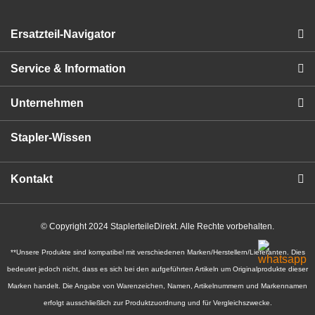
Ersatzteil-Navigator
Service & Information
Unternehmen
Stapler-Wissen
Kontakt
© Copyright 2024 StaplerteileDirekt. Alle Rechte vorbehalten.
**Unsere Produkte sind kompatibel mit verschiedenen Marken/Herstellern/Lieferanten. Dies
bedeutet jedoch nicht, dass es sich bei den aufgeführten Artikeln um Originalprodukte dieser
Marken handelt. Die Angabe von Warenzeichen, Namen, Artikelnummern und Markennamen
erfolgt ausschließlich zur Produktzuordnung und für Vergleichszwecke.