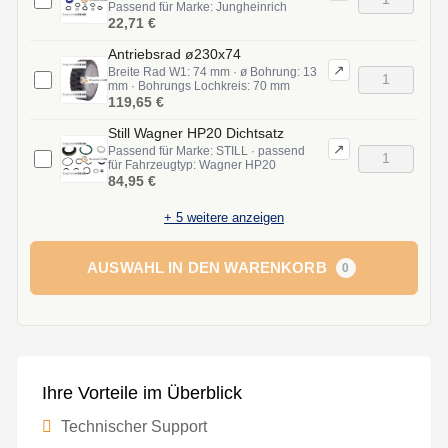
Passend für Marke: Jungheinrich
22,71 €
Antriebsrad ø230x74
↗
Breite Rad W1: 74 mm · ø Bohrung: 13
mm · Bohrungs Lochkreis: 70 mm
119,65 €
Still Wagner HP20 Dichtsatz
↗
Passend für Marke: STILL · passend
für Fahrzeugtyp: Wagner HP20
84,95 €
+
5
weitere anzeigen
AUSWAHL IN DEN WARENKORB
0
Ihre Vorteile im Überblick
Technischer Support