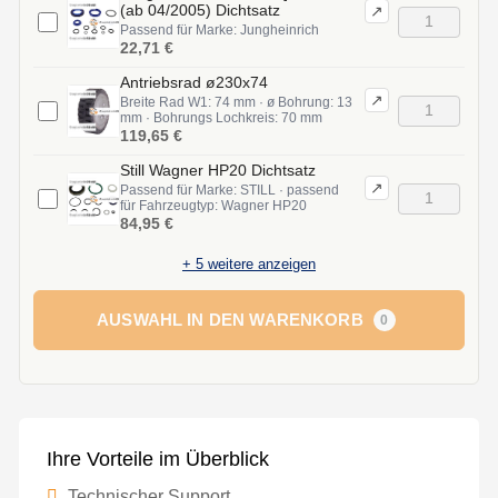
(ab 04/2005) Dichtsatz
↗
Passend für Marke: Jungheinrich
22,71 €
Antriebsrad ø230x74
↗
Breite Rad W1: 74 mm · ø Bohrung: 13
mm · Bohrungs Lochkreis: 70 mm
119,65 €
Still Wagner HP20 Dichtsatz
↗
Passend für Marke: STILL · passend
für Fahrzeugtyp: Wagner HP20
84,95 €
+
5
weitere anzeigen
AUSWAHL IN DEN WARENKORB
0
Ihre Vorteile im Überblick
Technischer Support