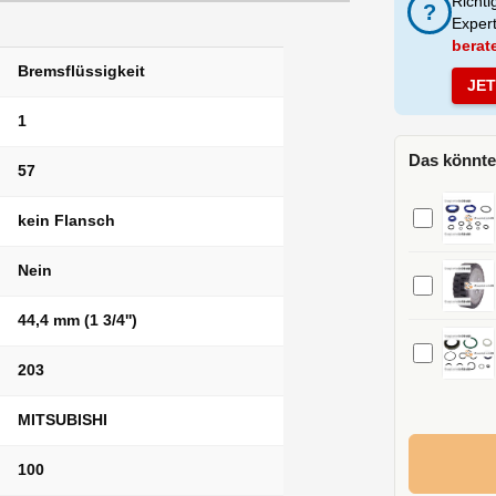
Richti
?
Exper
berat
Bremsflüssigkeit
JE
1
Das könnte
57
kein Flansch
Nein
44,4 mm (1 3/4'')
203
MITSUBISHI
100