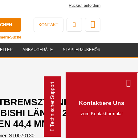
Rückruf anfordern
UCHEN
KONTAKT
ummern-Suche
ELLER
ANBAUGERÄTE
STAPLERZUBEHÖR
Technischer Support
TBREMSZYLINDER FÜR
Kontaktiere Uns
BISHI LÄNGE 203 MM Ø
zum Kontaktformular
N 44,4 MM
mer:
S10070130