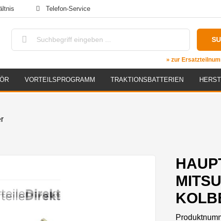
ltnis
Telefon-Service
S
» zur Ersatzteiln
HÖR
VORTEILSPROGRAMM
TRAKTIONSBATTERIEN
HERST
r
HAUP
MITSU
KOLBE
Produktnum