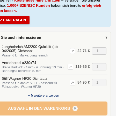
ges Teil?
Kostenlose Hilfe anfragen
– Vertrauen Sie unserer
tise:
1.000+ B2B/B2C Kunden
haben sich bereits
erfolgreich
en lassen.
TZT ANFRAGEN
 Sie auch interessieren
▾
Jungheinrich AM2200 Quicklift (ab
22,71 €
04/2005) Dichtsatz
↗
Passend für Marke: Jungheinrich
Antriebsrad ø230x74
119,65 €
↗
Breite Rad W1: 74 mm · ø Bohrung: 13 mm ·
Bohrungs Lochkreis: 70 mm
Still Wagner HP20 Dichtsatz
84,95 €
↗
Passend für Marke: STILL · passend für
Fahrzeugtyp: Wagner HP20
+
5
weitere anzeigen
AUSWAHL IN DEN WARENKORB
0