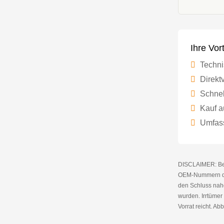
Ihre Vor
Techni
Direktv
Schnel
Kauf a
Umfass
DISCLAIMER: Bei 
OEM-Nummern die
den Schluss nahe
wurden. Irrtüme
Vorrat reicht. Abb