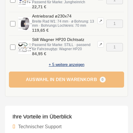
Passend für Marke: Jungheinrich
22,71 €
Antriebsrad ø230x74
↗
Breite Rad W1: 74 mm · ø Bohrung: 13
mm · Bohrungs Lochkreis: 70 mm
119,65 €
Still Wagner HP20 Dichtsatz
↗
Passend für Marke: STILL · passend
für Fahrzeugtyp: Wagner HP20
84,95 €
+
5
weitere anzeigen
AUSWAHL IN DEN WARENKORB
0
Ihre Vorteile im Überblick
Technischer Support