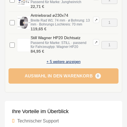
Passend für Marke: Jungheinrich
22,71 €
Antriebsrad ø230x74
↗
Breite Rad W1: 74 mm · ø Bohrung: 13
mm · Bohrungs Lochkreis: 70 mm
119,65 €
Still Wagner HP20 Dichtsatz
↗
Passend für Marke: STILL · passend
für Fahrzeugtyp: Wagner HP20
84,95 €
+
5
weitere anzeigen
AUSWAHL IN DEN WARENKORB
0
Ihre Vorteile im Überblick
Technischer Support