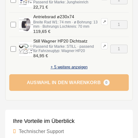
Passend für Marke: Jungheinrich
22,71 €
Antriebsrad ø230x74
↗
Breite Rad W1: 74 mm · ø Bohrung: 13
mm · Bohrungs Lochkreis: 70 mm
119,65 €
Still Wagner HP20 Dichtsatz
↗
Passend für Marke: STILL · passend
für Fahrzeugtyp: Wagner HP20
84,95 €
+
5
weitere anzeigen
AUSWAHL IN DEN WARENKORB
0
Ihre Vorteile im Überblick
Technischer Support