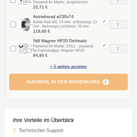
Passend für Marke: Jungheinrich
22,71 €
Antriebsrad ø230x74
↗
Breite Rad W1: 74 mm · ø Bohrung: 13
mm · Bohrungs Lochkreis: 70 mm
119,65 €
Still Wagner HP20 Dichtsatz
↗
Passend für Marke: STILL · passend
für Fahrzeugtyp: Wagner HP20
84,95 €
+
5
weitere anzeigen
AUSWAHL IN DEN WARENKORB
0
Ihre Vorteile im Überblick
Technischer Support