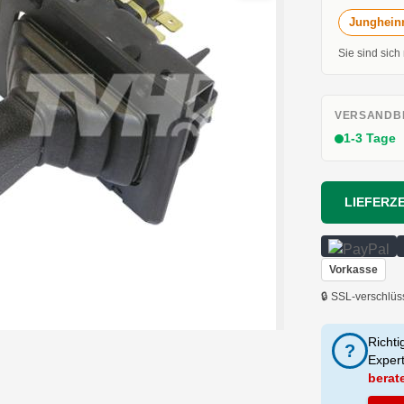
Jungheinr
Sie sind sich
VERSANDBE
1-3 Tage
LIEFERZE
Vorkasse
🔒 SSL-verschlüs
Richti
?
Exper
berat