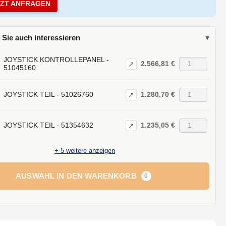
TZT ANFRAGEN
 Sie auch interessieren
▾
JOYSTICK KONTROLLEPANEL -
2.566,81 €
↗
51045160
1.280,70 €
JOYSTICK TEIL - 51026760
↗
1.235,05 €
JOYSTICK TEIL - 51354632
↗
+
5
weitere anzeigen
AUSWAHL IN DEN WARENKORB
0