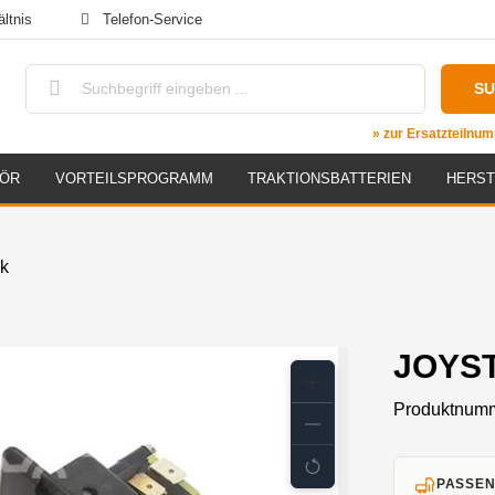
ltnis
Telefon-Service
S
» zur Ersatzteiln
HÖR
VORTEILSPROGRAMM
TRAKTIONSBATTERIEN
HERST
ck
JOYST
Produktnum
PASSEN