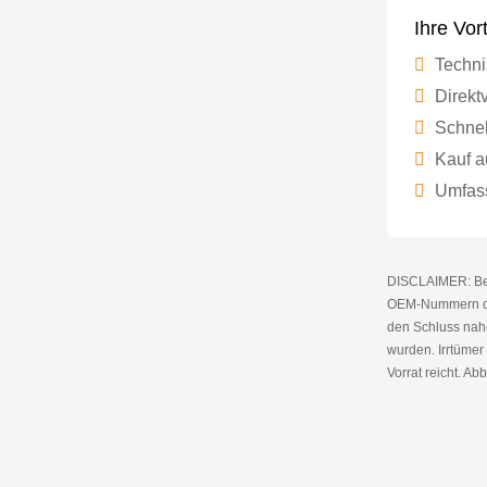
Ihre Vor
Techni
Direktv
Schnel
Kauf a
Umfass
DISCLAIMER: Bei 
OEM-Nummern die
den Schluss nahe
wurden. Irrtüme
Vorrat reicht. Abb