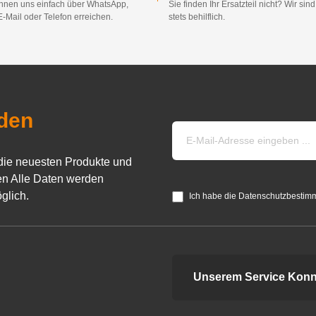
nnen uns einfach über WhatsApp,
Sie finden Ihr Ersatzteil nicht? Wir sin
E-Mail oder Telefon erreichen.
stets behilflich.
den
die neuesten Produkte und
n Alle Daten werden
glich.
Ich habe die Datenschutzbestim
Unserem Service Konn