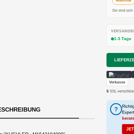
Maximal
Sie sind sich
VERSANDBE
1-3 Tage
LIEFERZE
Vorkasse
🔒 SSL-verschlüs
Richti
?
ESCHREIBUNG
Exper
berat
JE