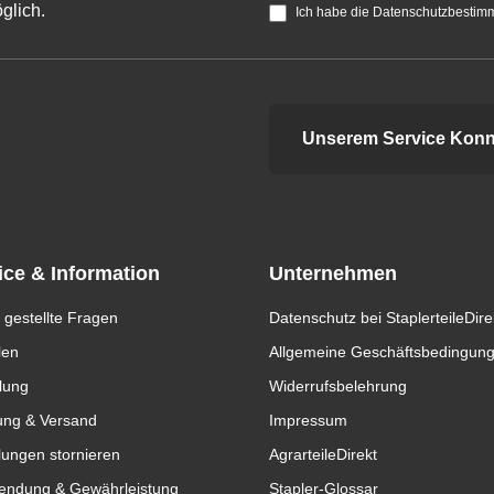
glich.
Ich habe die Datenschutzbestim
Unserem Service Konn
ice & Information
Unternehmen
 gestellte Fragen
Datenschutz bei StaplerteileDire
len
Allgemeine Geschäftsbedingun
lung
Widerrufsbelehrung
ung & Versand
Impressum
lungen stornieren
AgrarteileDirekt
endung & Gewährleistung
Stapler-Glossar