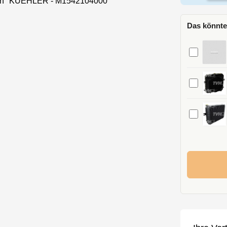
nen "KUEHLER - M1542104000"
Das könnte