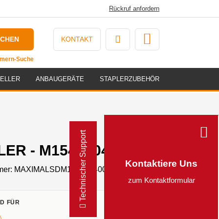
Rückruf anfordern
UCHEN
KONTAKT
ummern-Suche
ELLER
ANBAUGERÄTE
STAPLERZUBEHÖR
Technischer Support
ER - M1542104000
Kontaktiere Uns
mer:
MAXIMALSDM1542104000
zum Kontaktformular
D FÜR