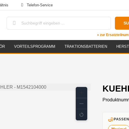
ltnis
Telefon-Service
S
» zur Ersatzteiln
ÖR
VORTEILSPROGRAMM
TRAKTIONSBATTERIEN
HERST
KUEHL
Produktnum
PASSEN