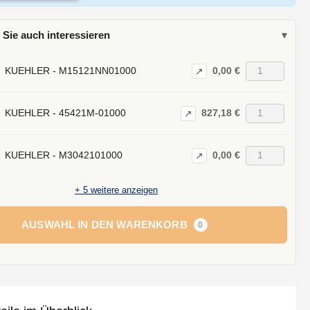
 Sie auch interessieren
▾
0,00 €
KUEHLER - M15121NN01000
↗
827,18 €
KUEHLER - 45421M-01000
↗
0,00 €
KUEHLER - M3042101000
↗
+
5
weitere anzeigen
AUSWAHL IN DEN WARENKORB
0