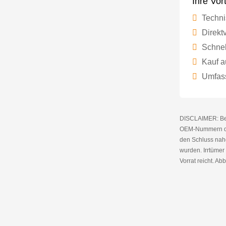
Ihre Vor
Techni
Direktv
Schnel
Kauf a
Umfass
DISCLAIMER: Bei 
OEM-Nummern die
den Schluss nahe
wurden. Irrtüme
Vorrat reicht. Abb