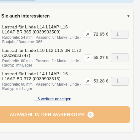
 Sie auch interessieren
▾
Lastrad für Linde L14 L14AP L16
L16AP BR 365 (0039903509)
72,65 €
↗
Radbreite: 54 mm · Passend für Marke: Linde ·
Baujahr / Baureihe: 365
Lastrad für Linde L10 L12 L12i BR 1172
(0009933747)
55,27 €
↗
Radbreite: 60 mm · Passend für Marke: Linde ·
Radtyp: mit Lager
Lastrad für Linde L14 L14AP L16
L16AP BR 372 (0039903515)
53,28 €
↗
Radbreite: 60 mm · Passend für Marke: Linde ·
Radtyp: mit Lager
+
5
weitere anzeigen
AUSWAHL IN DEN WARENKORB
0