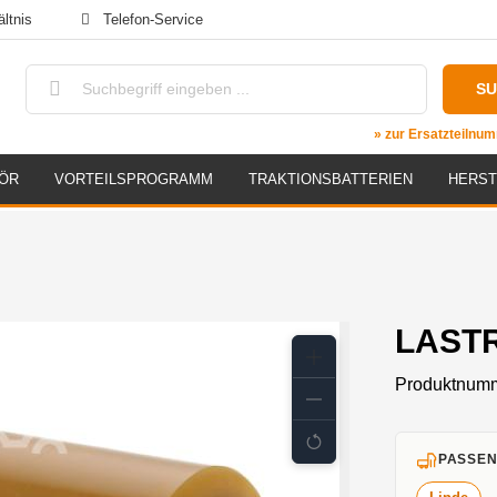
ltnis
Telefon-Service
S
» zur Ersatzteiln
ÖR
VORTEILSPROGRAMM
TRAKTIONSBATTERIEN
HERST
LASTR
Produktnum
PASSEN