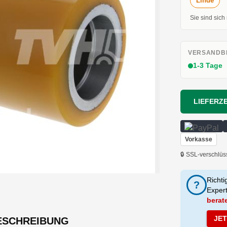
Linde
Sie sind sich
VERSANDBE
1-3 Tage
LIEFERZE
Vorkasse
🔒 SSL-verschlüs
Richti
?
Exper
berat
JE
ESCHREIBUNG