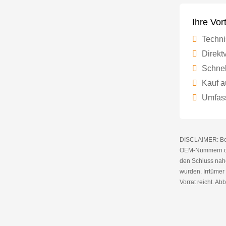
Ihre Vor
Techni
Direktv
Schnel
Kauf a
Umfass
DISCLAIMER: Bei 
OEM-Nummern die
den Schluss nahe
wurden. Irrtüme
Vorrat reicht. Abb