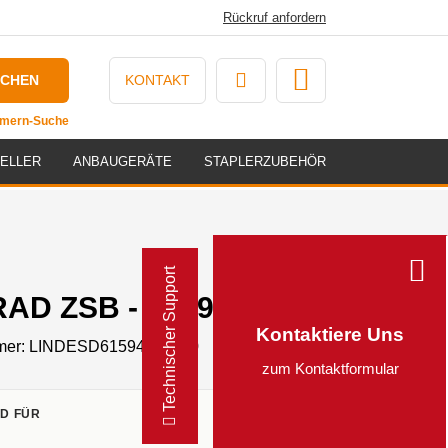
Rückruf anfordern
UCHEN
KONTAKT
ummern-Suche
ELLER
ANBAUGERÄTE
STAPLERZUBEHÖR
Technischer Support
AD ZSB - 61594505400
Kontaktiere Uns
mer:
LINDESD61594505400
zum Kontaktformular
D FÜR