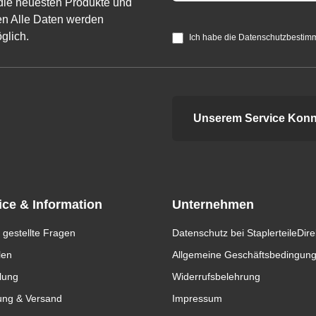
die neuesten Produkte und
n Alle Daten werden
glich.
Ich habe die Datenschutzbestim
Unserem Service Konn
ice & Information
Unternehmen
 gestellte Fragen
Datenschutz bei StaplerteileDire
len
Allgemeine Geschäftsbedingun
lung
Widerrufsbelehrung
ung & Versand
Impressum