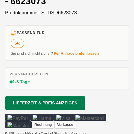
- 6623073
Produktnummer:
STDSD6623073
PASSEND FÜR
Std
Sie sind sich nicht sicher?
Per Anfrage prüfen lassen
VERSANDBEREIT IN
1-3 Tage
LIEFERZEIT & PREIS ANZEIGEN
Rechnung
Vorkasse
🔒 SSL-verschlüsselt • Trusted Shops Käuferschutz