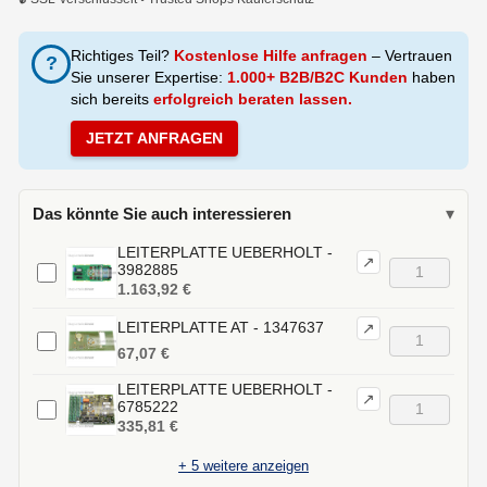
Richtiges Teil?
Kostenlose Hilfe anfragen
– Vertrauen
?
Sie unserer Expertise:
1.000+ B2B/B2C Kunden
haben
sich bereits
erfolgreich beraten lassen.
JETZT ANFRAGEN
Das könnte Sie auch interessieren
▾
LEITERPLATTE UEBERHOLT -
↗
3982885
1.163,92 €
LEITERPLATTE AT - 1347637
↗
67,07 €
LEITERPLATTE UEBERHOLT -
↗
6785222
335,81 €
+
5
weitere anzeigen