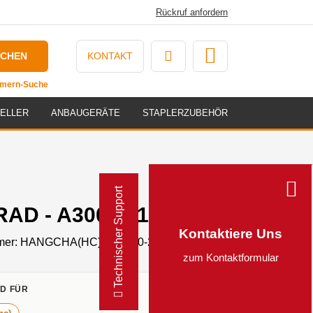
Rückruf anfordern
UCHEN
KONTAKT
ummern-Suche
ELLER
ANBAUGERÄTE
STAPLERZUBEHÖR
Technischer Support
AD - A300-211100-W00
Kontaktiere Uns
mer:
HANGCHA(HC)SDA300-211100-W00
zum Kontaktformular
D FÜR