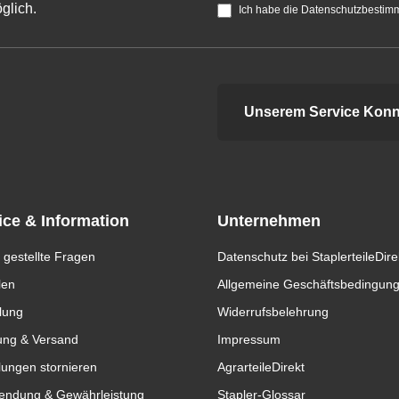
glich.
Ich habe die Datenschutzbestim
Unserem Service Konn
ice & Information
Unternehmen
 gestellte Fragen
Datenschutz bei StaplerteileDire
len
Allgemeine Geschäftsbedingun
lung
Widerrufsbelehrung
ung & Versand
Impressum
lungen stornieren
AgrarteileDirekt
endung & Gewährleistung
Stapler-Glossar