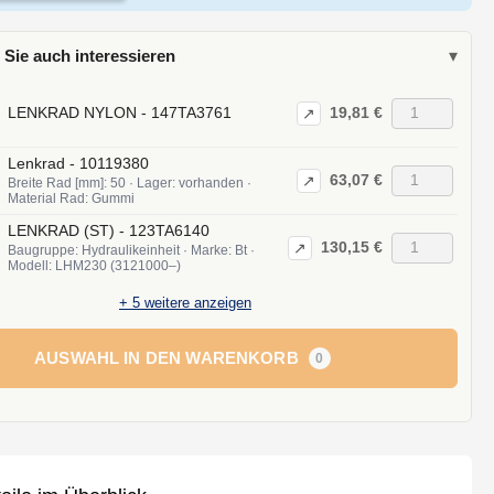
 Sie auch interessieren
▾
19,81 €
LENKRAD NYLON - 147TA3761
↗
Lenkrad - 10119380
63,07 €
↗
Breite Rad [mm]: 50 · Lager: vorhanden ·
Material Rad: Gummi
LENKRAD (ST) - 123TA6140
130,15 €
↗
Baugruppe: Hydraulikeinheit · Marke: Bt ·
Modell: LHM230 (3121000–)
+
5
weitere anzeigen
AUSWAHL IN DEN WARENKORB
0