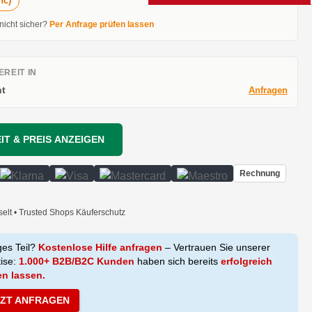
hc)
 nicht sicher?
Per Anfrage prüfen lassen
REIT IN
t
Anfragen
IT & PREIS ANZEIGEN
Rechnung
selt • Trusted Shops Käuferschutz
ges Teil?
Kostenlose Hilfe anfragen
– Vertrauen Sie unserer
tise:
1.000+ B2B/B2C Kunden
haben sich bereits
erfolgreich
en lassen.
TZT ANFRAGEN