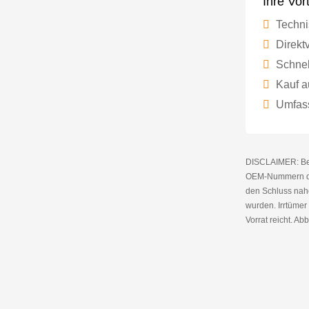
Ihre Vor
Techni
Direktv
Schnel
Kauf a
Umfass
DISCLAIMER: Bei 
OEM-Nummern die
den Schluss nahe
wurden. Irrtüme
Vorrat reicht. Abb