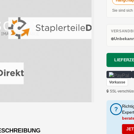
Hangcha(
Sie sind sich
VERSANDBE
Unbekann
LIEFERZE
Vorkasse
🔒 SSL-verschlüs
Richti
?
Exper
berat
JE
ESCHREIBUNG