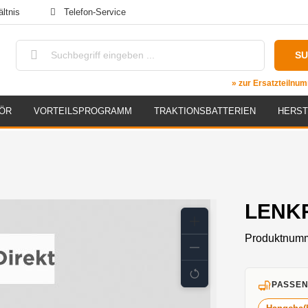
ltnis
Telefon-Service
S
» zur Ersatzteiln
ÖR
VORTEILSPROGRAMM
TRAKTIONSBATTERIEN
HERST
LENKR
Produktnum
PASSEN