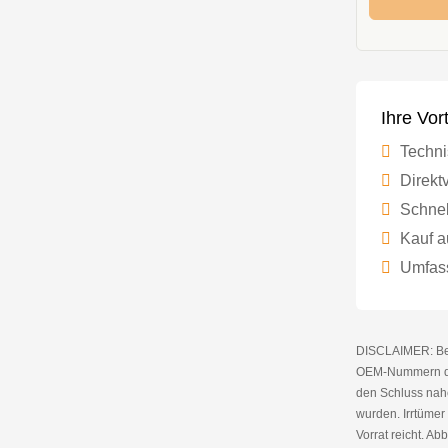
Ihre Vor
Techni
Direktv
Schnel
Kauf a
Umfass
DISCLAIMER: Bei 
OEM-Nummern die
den Schluss nahe
wurden. Irrtüme
Vorrat reicht. Abb