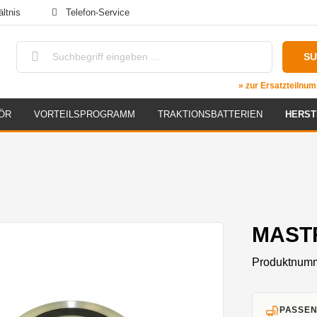
ltnis
Telefon-Service
S
» zur Ersatzteiln
ÖR
VORTEILSPROGRAMM
TRAKTIONSBATTERIEN
HERST
MASTR
Produktnum
PASSEN