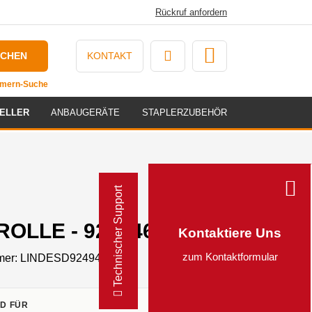
Rückruf anfordern
UCHEN
KONTAKT
ummern-Suche
ELLER
ANBAUGERÄTE
STAPLERZUBEHÖR
Technischer Support
OLLE - 9249462
Kontaktiere Uns
zum Kontaktformular
mer:
LINDESD9249462
D FÜR