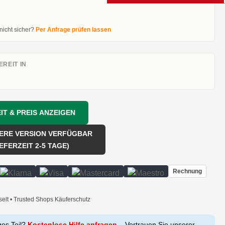
 nicht sicher?
Per Anfrage prüfen lassen
REIT IN
IT & PREIS ANZEIGEN
ERE VERSION VERFÜGBAR
IEFERZEIT 2-5 TAGE)
Rechnung
selt • Trusted Shops Käuferschutz
ges Teil?
Kostenlose Hilfe anfragen
– Vertrauen Sie unserer