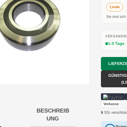
Linde
Sie sind sich
VERSANDBE
1-3 Tage
LIEFERZE
GÜNSTIG
(L
Vorkasse
BESCHREIB
🔒 SSL-verschlüs
UNG
Richti