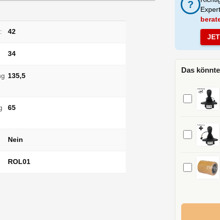
?
Exper
berat
:
42
JE
34
Das könnte
ng
135,5
g
65
Nein
ROL01