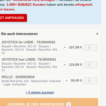
tise:
1.000+ B2B/B2C Kunden
haben sich bereits
erfolgreich
en lassen.
TZT ANFRAGEN
 Sie auch interessieren
▾
JOYSTICK für LINDE - 7919040042
Baujahr / Baureihe: 391-01 · Baujahr /
107,09 €
↗
Baureihe: 392-01 · Baujahr / Baureihe: 393-
01
JOYSTICK fuer LINDE- 7919040041
Baujahr / Baureihe: 391-01 · Baujahr /
119,99 €
↗
Baureihe: 392-01 · Baujahr / Baureihe: 393-
01
ROLLE - 0039933604
39,45 €
↗
Breite Rad [mm]: 105 · Material Rad: Vulkollan
· Lager: vorhanden
+
5
weitere anzeigen
AUSWAHL IN DEN WARENKORB
0