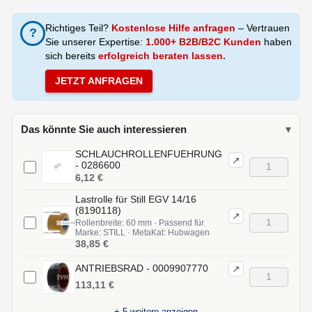
Richtiges Teil?
Kostenlose Hilfe anfragen
– Vertrauen
?
Sie unserer Expertise:
1.000+ B2B/B2C Kunden
haben
sich bereits
erfolgreich beraten lassen.
JETZT ANFRAGEN
Das könnte Sie auch interessieren
▾
SCHLAUCHROLLENFUEHRUNG
↗
- 0286600
6,12 €
Lastrolle für Still EGV 14/16
(8190118)
↗
Rollenbreite: 60 mm · Passend für
Marke: STILL · MetaKat: Hubwagen
38,85 €
ANTRIEBSRAD - 0009907770
↗
113,11 €
+
5
weitere anzeigen