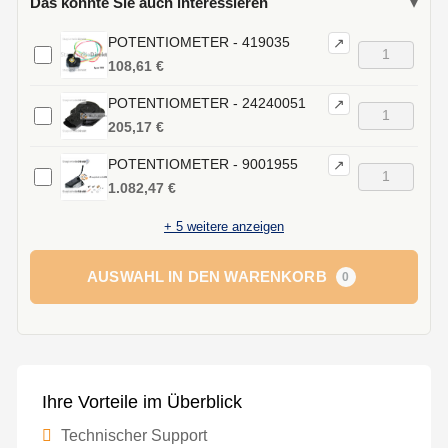
Das könnte Sie auch interessieren
▾
POTENTIOMETER - 419035
↗
108,61 €
POTENTIOMETER - 24240051
↗
205,17 €
POTENTIOMETER - 9001955
↗
1.082,47 €
+
5
weitere anzeigen
AUSWAHL IN DEN WARENKORB
0
Ihre Vorteile im Überblick
Technischer Support