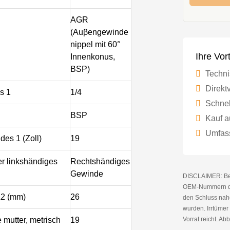
AGR
(Auβengewinde
nippel mit 60°
Ihre Vor
Innenkonus,
BSP)
Techni
Direktv
s 1
1/4
Schnel
BSP
Kauf a
Umfass
es 1 (Zoll)
19
r linkshändiges
Rechtshändiges
Gewinde
DISCLAIMER: Bei 
OEM-Nummern die
L2 (mm)
26
den Schluss nahe
wurden. Irrtüme
Vorrat reicht. Abb
 mutter, metrisch
19