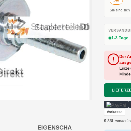
Std
Sie sind sich
VERSANDBE
1-3 Tage
Der A
!
ausge
Einzel
Mindes
LIEFERZE
Vorkasse
🔒 SSL-verschlüs
EIGENSCHA