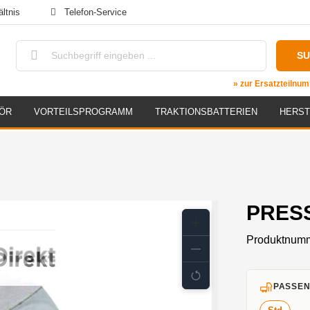
ltnis
Telefon-Service
S
» zur Ersatzteiln
ÖR
VORTEILSPROGRAMM
TRAKTIONSBATTERIEN
HERST
PRESS
Produktnum
PASSEN