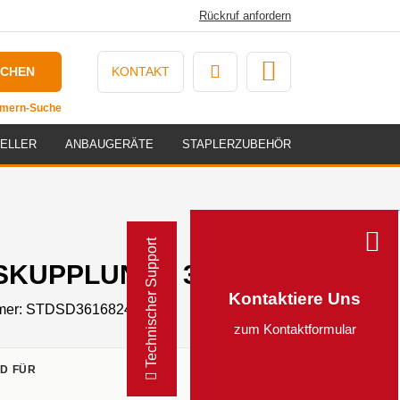
Rückruf anfordern
UCHEN
KONTAKT
ummern-Suche
ELLER
ANBAUGERÄTE
STAPLERZUBEHÖR
Technischer Support
KUPPLUNG - 36168240
Kontaktiere Uns
mer:
STDSD36168240
zum Kontaktformular
D FÜR