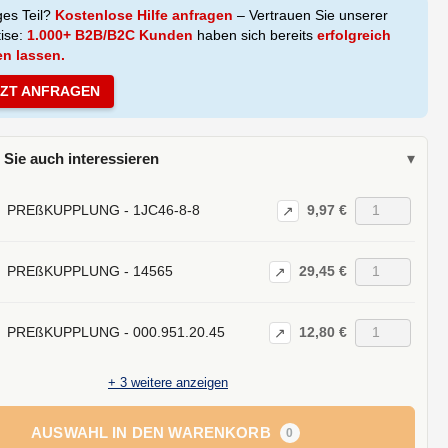
ges Teil?
Kostenlose Hilfe anfragen
– Vertrauen Sie unserer
tise:
1.000+ B2B/B2C Kunden
haben sich bereits
erfolgreich
en lassen.
TZT ANFRAGEN
 Sie auch interessieren
▾
9,97 €
PREßKUPPLUNG - 1JC46-8-8
↗
29,45 €
PREßKUPPLUNG - 14565
↗
12,80 €
PREßKUPPLUNG - 000.951.20.45
↗
+
3
weitere anzeigen
AUSWAHL IN DEN WARENKORB
0