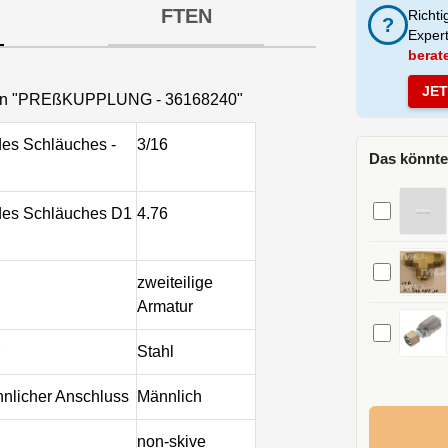
FTEN
Richti
?
Exper
berat
JE
nen "PREßKUPPLUNG - 36168240"
es Schläuches -
3/16
Das könnte
des Schläuches D1
4.76
zweiteilige
Armatur
Stahl
nnlicher Anschluss
Männlich
non-skive