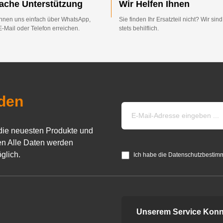
fache Unterstützung
Wir Helfen Ihnen
nnen uns einfach über WhatsApp,
Sie finden Ihr Ersatzteil nicht? Wir sin
E-Mail oder Telefon erreichen.
stets behilflich.
den
die neuesten Produkte und
n Alle Daten werden
glich.
Ich habe die Datenschutzbestim
Unserem Service Konn