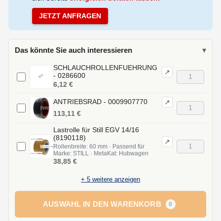
JETZT ANFRAGEN
Das könnte Sie auch interessieren
▾
SCHLAUCHROLLENFUEHRUNG
↗
- 0286600
6,12 €
ANTRIEBSRAD - 0009907770
↗
113,11 €
Lastrolle für Still EGV 14/16
(8190118)
↗
Rollenbreite: 60 mm · Passend für
Marke: STILL · MetaKat: Hubwagen
38,85 €
+
5
weitere anzeigen
AUSWAHL IN DEN WARENKORB
0