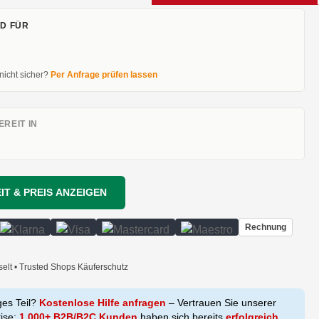
D FÜR
 nicht sicher?
Per Anfrage prüfen lassen
REIT IN
IT & PREIS ANZEIGEN
Rechnung
selt • Trusted Shops Käuferschutz
ges Teil?
Kostenlose Hilfe anfragen
– Vertrauen Sie unserer
tise:
1.000+ B2B/B2C Kunden
haben sich bereits
erfolgreich