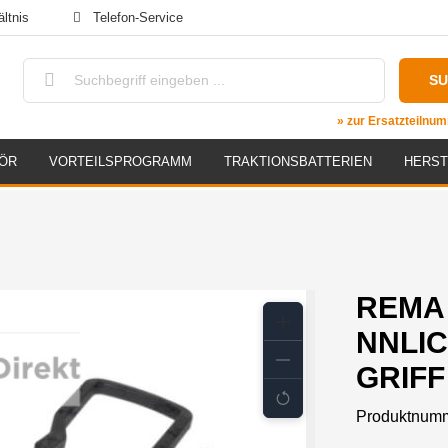
ltnis
Telefon-Service
S
» zur Ersatzteiln
ÖR
VORTEILSPROGRAMM
TRAKTIONSBATTERIEN
HERST
REMA
NNLIC
GRIFF
Produktnum