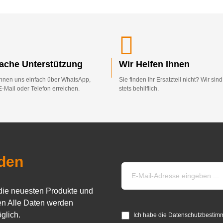
fache Unterstützung
Wir Helfen Ihnen
nnen uns einfach über WhatsApp,
Sie finden Ihr Ersatzteil nicht? Wir sin
E-Mail oder Telefon erreichen.
stets behilflich.
den
die neuesten Produkte und
n Alle Daten werden
glich.
Ich habe die Datenschutzbestim