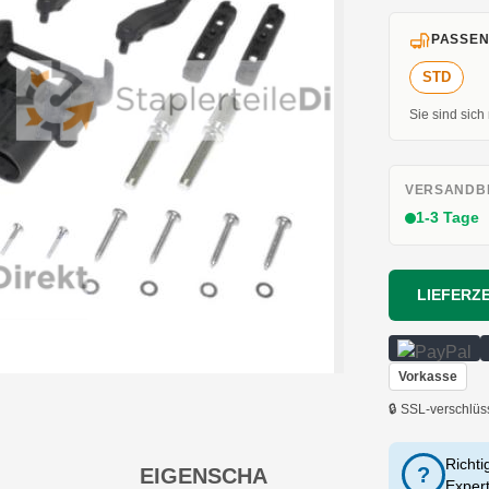
PASSEN
STD
Sie sind sich
VERSANDBE
1-3 Tage
LIEFERZE
Vorkasse
🔒 SSL-verschlüs
Richti
?
EIGENSCHA
Exper