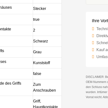
ehäuses
Stecker
true
Ihre Vor
Techni
ntakte
2
Direktv
Schwarz
Schnel
Kauf a
fts
Grau
Umfass
uses
Kunststoff
false
DISCLAIMER: Bei 
OEM-Nummern die
e des Griffs
Zum
den Schluss nahe
Anschrauben
wurden. Irrtüme
Vorrat reicht. Abb
Griff,
Hauptkontakte