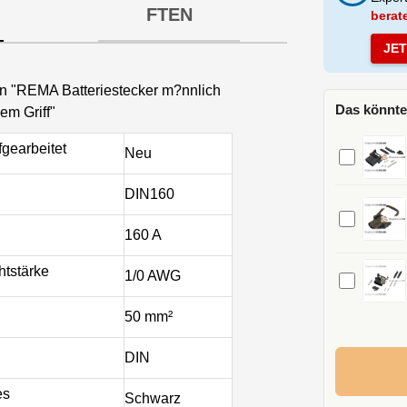
FTEN
berat
JE
en "REMA Batteriestecker m?nnlich
Das könnte
em Griff"
gearbeitet
Neu
DIN160
160 A
htstärke
1/0 AWG
50 mm²
DIN
es
Schwarz