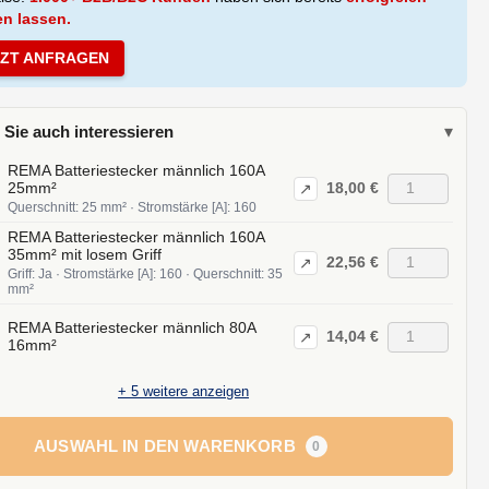
en lassen.
TZT ANFRAGEN
 Sie auch interessieren
▾
REMA Batteriestecker männlich 160A
18,00 €
25mm²
↗
Querschnitt: 25 mm² · Stromstärke [A]: 160
REMA Batteriestecker männlich 160A
35mm² mit losem Griff
22,56 €
↗
Griff: Ja · Stromstärke [A]: 160 · Querschnitt: 35
mm²
REMA Batteriestecker männlich 80A
14,04 €
↗
16mm²
+
5
weitere anzeigen
AUSWAHL IN DEN WARENKORB
0