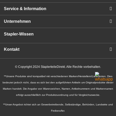
Service & Information
Unternehmen
Stapler-Wissen
Kontakt
© Copyright 2024 StaplerteileDirekt. Alle Rechte vorbehalten.
**Unsere Produkte sind kompatibel mit verschiedenen Marken/Herstellern/Lieferanten. Dies
bedeutet jedoch nicht, dass es sich bei den aufgeführten Artikeln um Originalprodukte dieser
Marken handelt. Die Angabe von Warenzeichen, Namen, Artikelnummern und Markennamen
erfolgt ausschließlich zur Produktzuordnung und für Vergleichszwecke.
**Unser Angebot richtet sich an Gewerbetreibende, Selbständige, Behörden, Landwirte und
Freiberufler.