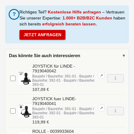
Richtiges Teil?
Kostenlose Hilfe anfragen
– Vertrauen
?
Sie unserer Expertise:
1.000+ B2B/B2C Kunden
haben
sich bereits
erfolgreich beraten lassen.
JETZT ANFRAGEN
Das könnte Sie auch interessieren
▾
JOYSTICK für LINDE -
7919040042
↗
Baujahr / Baureihe: 391-01 · Baujahr /
Baureihe: 392-01 · Baujahr / Baureihe:
393-01
107,09 €
JOYSTICK fuer LINDE-
7919040041
↗
Baujahr / Baureihe: 391-01 · Baujahr /
Baureihe: 392-01 · Baujahr / Baureihe:
393-01
119,99 €
ROLLE - 0039933604