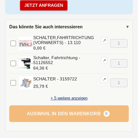
JETZT ANFRAGEN
Das könnte Sie auch interessieren
▾
SCHALTER,FAHRTRICHTUNG
↗
(VORWAERTS) - 13.110
0,00 €
Schalter, Fahrtrichtung -
↗
51126552
64,36 €
SCHALTER - 3159722
↗
25,79 €
+
5
weitere anzeigen
AUSWAHL IN DEN WARENKORB
0