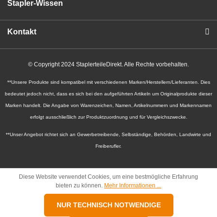
Stapler-Wissen
Kontakt
© Copyright 2024 StaplerteileDirekt. Alle Rechte vorbehalten.
**Unsere Produkte sind kompatibel mit verschiedenen Marken/Herstellern/Lieferanten. Dies
bedeutet jedoch nicht, dass es sich bei den aufgeführten Artikeln um Originalprodukte dieser
Marken handelt. Die Angabe von Warenzeichen, Namen, Artikelnummern und Markennamen
erfolgt ausschließlich zur Produktzuordnung und für Vergleichszwecke.
**Unser Angebot richtet sich an Gewerbetreibende, Selbständige, Behörden, Landwirte und
Freiberufler.
Diese Website verwendet Cookies, um eine bestmögliche Erfahrung
bieten zu können.
Mehr Informationen ...
NUR TECHNISCH NOTWENDIGE