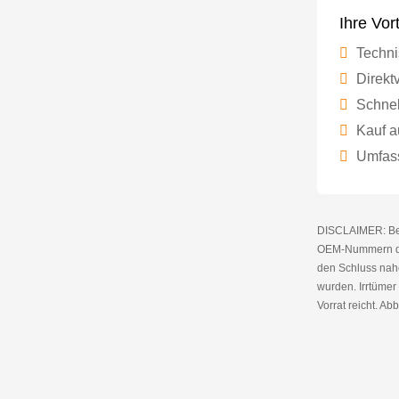
Ihre Vor
Techni
Direktv
Schnel
Kauf a
Umfass
DISCLAIMER: Bei 
OEM-Nummern die
den Schluss nahe
wurden. Irrtüme
Vorrat reicht. Abb