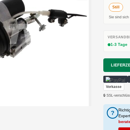
Still
Sie sind sich
VERSANDBE
1-3 Tage
LIEFERZE
Vorkasse
🔒 SSL-verschlüs
Richti
?
Exper
berat