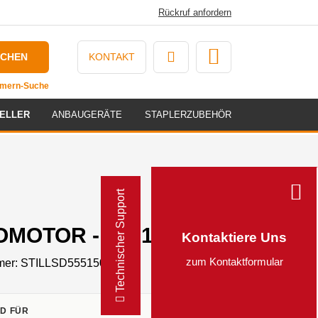
Rückruf anfordern
UCHEN
KONTAKT
ummern-Suche
ELLER
ANBAUGERÄTE
STAPLERZUBEHÖR
Technischer Support
MOTOR - 55515000515
Kontaktiere Uns
zum Kontaktformular
mer:
STILLSD55515000515
D FÜR