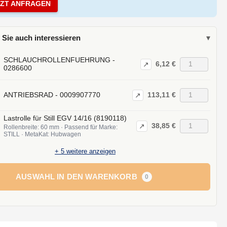
TZT ANFRAGEN
 Sie auch interessieren
▾
SCHLAUCHROLLENFUEHRUNG -
6,12 €
↗
0286600
113,11 €
ANTRIEBSRAD - 0009907770
↗
Lastrolle für Still EGV 14/16 (8190118)
38,85 €
↗
Rollenbreite: 60 mm · Passend für Marke:
STILL · MetaKat: Hubwagen
+
5
weitere anzeigen
AUSWAHL IN DEN WARENKORB
0