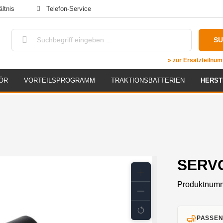
ltnis
Telefon-Service
S
» zur Ersatzteiln
ÖR
VORTEILSPROGRAMM
TRAKTIONSBATTERIEN
HERST
SERVO
Produktnum
PASSEN