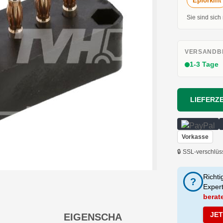
Epforklift
Sie sind sich
VERSANDBE
1-3 Tage
LIEFERZE
Vorkasse
🔒 SSL-verschlüs
Richti
?
Exper
berat
JE
EIGENSCHA