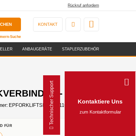
Rückruf anfordern
UCHEN
KONTAKT
ummern-Suche
ELLER
ANBAUGERÄTE
STAPLERZUBEHÖR
Technischer Support
VERBINDER - 111351101000
Kontaktiere Uns
mer:
EPFORKLIFTSD111351101000
zum Kontaktformular
D FÜR