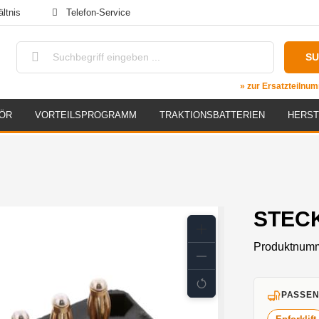
ltnis
Telefon-Service
S
» zur Ersatzteiln
ÖR
VORTEILSPROGRAMM
TRAKTIONSBATTERIEN
HERST
STECK
Produktnum
PASSEN