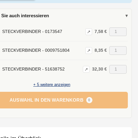
 Sie auch interessieren
▾
7,58 €
STECKVERBINDER - 0173547
↗
8,35 €
STECKVERBINDER - 0009751804
↗
32,30 €
STECKVERBINDER - 51638752
↗
+
5
weitere anzeigen
AUSWAHL IN DEN WARENKORB
0