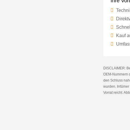
Ihre Vor
Techni
Direktv
Schnel
Kauf a
Umfass
DISCLAIMER: Bei 
OEM-Nummern die
den Schluss nahe
wurden. Irrtüme
Vorrat reicht. Abb