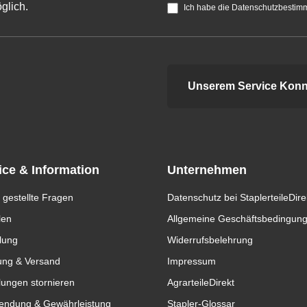
glich.
Ich habe die Datenschutzbestim
Unserem Service Konn
ice & Information
Unternehmen
 gestellte Fragen
Datenschutz bei StaplerteileDire
len
Allgemeine Geschäftsbedingun
lung
Widerrufsbelehrung
ung & Versand
Impressum
lungen stornieren
AgrarteileDirekt
endung & Gewährleistung
Stapler-Glossar