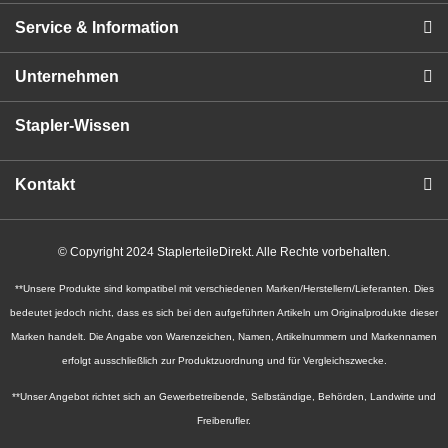
Service & Information
Unternehmen
Stapler-Wissen
Kontakt
© Copyright 2024 StaplerteileDirekt. Alle Rechte vorbehalten.
**Unsere Produkte sind kompatibel mit verschiedenen Marken/Herstellern/Lieferanten. Dies
bedeutet jedoch nicht, dass es sich bei den aufgeführten Artikeln um Originalprodukte dieser
Marken handelt. Die Angabe von Warenzeichen, Namen, Artikelnummern und Markennamen
erfolgt ausschließlich zur Produktzuordnung und für Vergleichszwecke.
**Unser Angebot richtet sich an Gewerbetreibende, Selbständige, Behörden, Landwirte und
Freiberufler.