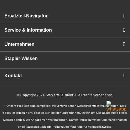
Ersatzteil-Navigator
Service & Information
Unternehmen
Stapler-Wissen
Kontakt
© Copyright 2024 StaplerteileDirekt. Alle Rechte vorbehalten.
**Unsere Produkte sind kompatibel mit verschiedenen Marken/Herstellern/Lieferanten. Dies
bedeutet jedoch nicht, dass es sich bei den aufgeführten Artikeln um Originalprodukte dieser
Marken handelt. Die Angabe von Warenzeichen, Namen, Artikelnummern und Markennamen
erfolgt ausschließlich zur Produktzuordnung und für Vergleichszwecke.