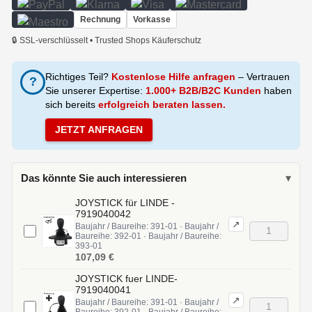
Rechnung
Vorkasse
🔒 SSL-verschlüsselt • Trusted Shops Käuferschutz
Richtiges Teil?
Kostenlose Hilfe anfragen
– Vertrauen
?
Sie unserer Expertise:
1.000+ B2B/B2C Kunden
haben
sich bereits
erfolgreich beraten lassen.
JETZT ANFRAGEN
Das könnte Sie auch interessieren
▾
JOYSTICK für LINDE -
7919040042
↗
Baujahr / Baureihe: 391-01 · Baujahr /
Baureihe: 392-01 · Baujahr / Baureihe:
393-01
107,09 €
JOYSTICK fuer LINDE-
7919040041
↗
Baujahr / Baureihe: 391-01 · Baujahr /
Baureihe: 392-01 · Baujahr / Baureihe: