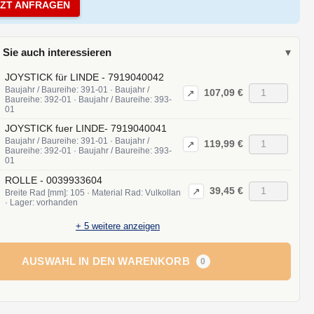
TZT ANFRAGEN
 Sie auch interessieren
▾
JOYSTICK für LINDE - 7919040042
Baujahr / Baureihe: 391-01 · Baujahr /
107,09 €
↗
Baureihe: 392-01 · Baujahr / Baureihe: 393-
01
JOYSTICK fuer LINDE- 7919040041
Baujahr / Baureihe: 391-01 · Baujahr /
119,99 €
↗
Baureihe: 392-01 · Baujahr / Baureihe: 393-
01
ROLLE - 0039933604
39,45 €
↗
Breite Rad [mm]: 105 · Material Rad: Vulkollan
· Lager: vorhanden
+
5
weitere anzeigen
AUSWAHL IN DEN WARENKORB
0