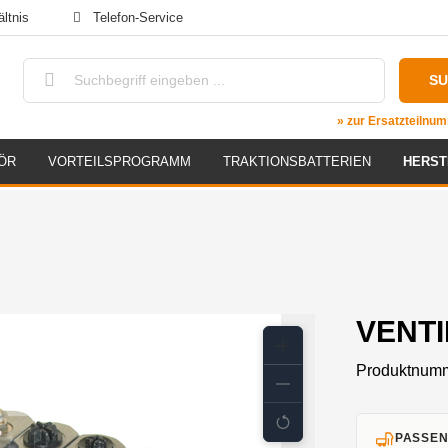
ltnis
Telefon-Service
S
» zur Ersatzteiln
ÖR
VORTEILSPROGRAMM
TRAKTIONSBATTERIEN
HERST
VENTI
Produktnum
PASSEN