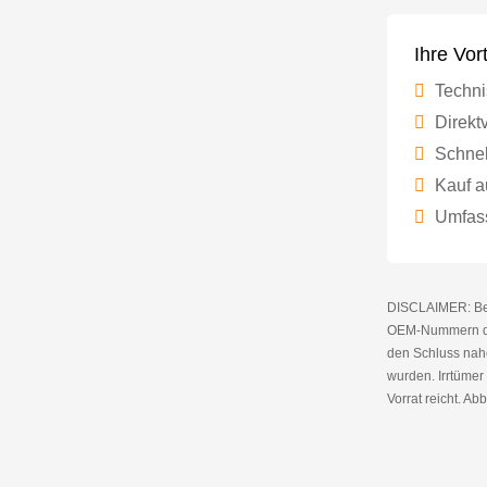
Ihre Vor
Techni
Direktv
Schnel
Kauf a
Umfass
DISCLAIMER: Bei 
OEM-Nummern die
den Schluss nahe
wurden. Irrtüme
Vorrat reicht. Abb