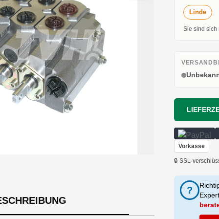
Linde
Sie sind sich
VERSANDBE
Unbekann
LIEFERZE
Vorkasse
🔒 SSL-verschlüs
Richti
?
Exper
ESCHREIBUNG
berat